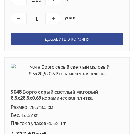
Серия удачно подойдет для оформления практически
любого интерьера. Особенно она будет незаменима там, где
упак.
необходимо сделать особенный акцент или проявить
фантазию при раскладке.
ДОБАВИТЬ В КОРЗИНУ
9048 Борго серый светлый матовый
8,5x28,5x0,69 керамическая плитка
Размер: 28.5*8.5 см
Вес: 16.37 кг
Плиток в упаковке: 52 шт.
1 737.60 руб.