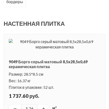
бордюры
плитка позволяет добиться множества вариантов
раскладки, делая интерьер новым, неповторимым и
индивидуальным. Декоративная плитка с тонким
НАСТЕННАЯ ПЛИТКА
орнаментом четырехлистника, известного еще со времен
эпохи Ренессанса, прекрасно дополняет основную плитку.
Завершенность серии придают структурированные и
гладкие бордюрные карандаши.
Другая особенность – текстура натурального камня – давно
9049 Борго серый матовый 8,5x28,5x0,69
керамическая плитка
используется в современном интерьере и полюбилась
многими за красоту и элегантность. Дизайнеры KERAMA
Размер: 28.5*8.5 см
Вес: 16.37 кг
MARAZZI выбрали для этой серии текстуру благородного
Плиток в упаковке: 52 шт.
сланца, с его роскошным и в то же время естественным
рисунком на срезе. Небольшая фактура на поверхности
1 737.60 руб.
плитки усиливает ощущение натуральности материала.
м²