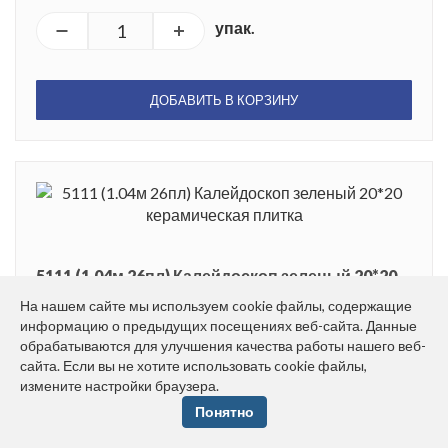
упак.
ДОБАВИТЬ В КОРЗИНУ
5111 (1.04м 26пл) Калейдоскоп зеленый 20*20
керамическая плитка
На нашем сайте мы используем cookie файлы, содержащие
Размер: 20*20 см
информацию о предыдущих посещениях веб-сайта. Данные
обрабатываются для улучшения качества работы нашего веб-
Вес: 12.90 кг
сайта. Если вы не хотите использовать cookie файлы,
Плиток в упаковке: 26 шт.
измените настройки браузера.
Понятно
1 315.16 руб.