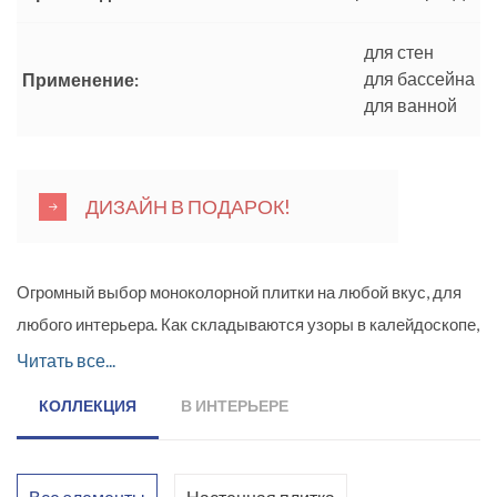
для стен
для бассейна
Применение:
для ванной
ДИЗАЙН В ПОДАРОК!
Огромный выбор моноколорной плитки на любой вкус, для
любого интерьера. Как складываются узоры в калейдоскопе,
так и вы можете создать даже самый необычный орнамент с
Читать все...
помощью керамической плитки.
КОЛЛЕКЦИЯ
В ИНТЕРЬЕРЕ