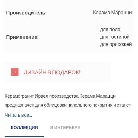
Керама Марацци
Производитель:
для пола
для гостиной
Применение:
для прихожей
ДИЗАЙН В ПОДАРОК!
Керамогранит Ирвел производства Керама Марацци
предназначен для облицовки напольного покрытия и станет
украшением любого интерьера. Рисунок с орнаментом будет
Читать все...
ярко смотреться в декоре помещения - как классического
КОЛЛЕКЦИЯ
В ИНТЕРЬЕРЕ
стиля, так и стиля модерн. Цветовой диапазон