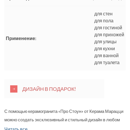
для стен
для пола
для гостиной
для прихожей
Применение:
для улицы
для кухни
для ванной
для туалета
ДИЗАЙН В ПОДАРОК!
С помощью керамогранита «Про Стоун» от Керама Марацци
можно создать эксклюзивный и стильный дизайн в любом
помещении. Благодаря инновационной технологии в
Читать все...