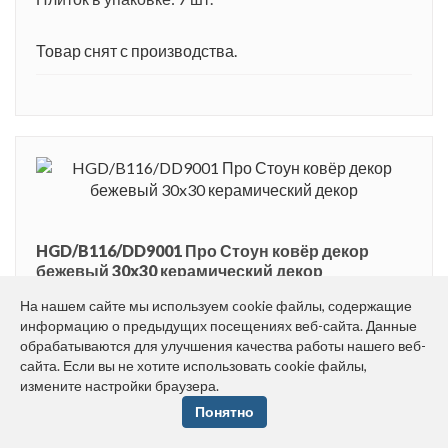
Товар снят с производства.
HGD/B116/DD9001 Про Стоун ковёр декор
бежевый 30x30 керамический декор
Размер: 30*30 см
На нашем сайте мы используем cookie файлы, содержащие
информацию о предыдущих посещениях веб-сайта. Данные
Вес: 1.6 кг
обрабатываются для улучшения качества работы нашего веб-
Плиток в упаковке: 7 шт.
сайта. Если вы не хотите использовать cookie файлы,
измените настройки браузера.
Товар снят с производства.
Понятно