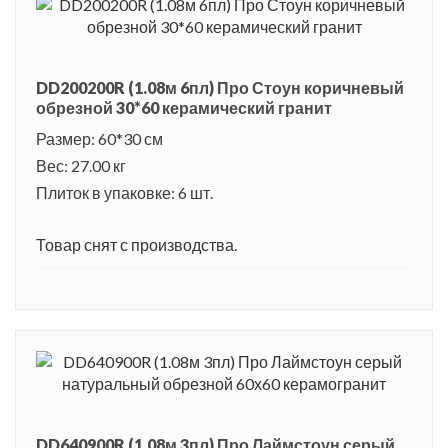
позволяет укладывать плитку с минимальными зазорами в
швах, визуально образуя монолитное керамическое
полотно. Серия «Про Стоун» смотрится дорого и роскошно,
DD200200R (1.08м 6пл) Про Стоун коричневый
характеризуется отличными эксплуатационными
обрезной 30*60 керамический гранит
качествами, которые сохранятся на протяжении всего срока
Размер: 60*30 см
использования.
Вес: 27.00 кг
Плиток в упаковке: 6 шт.
Товар снят с производства.
DD640900R (1.08м 3пл) Про Лаймстоун серый