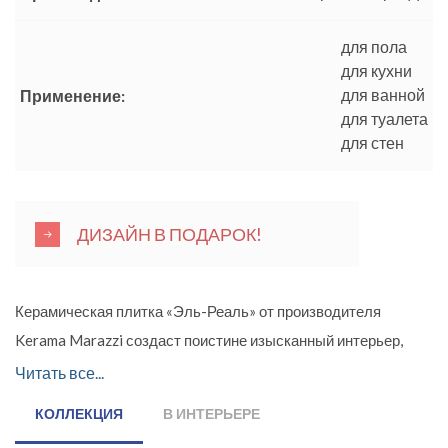
для пола
для кухни
для ванной
Применение:
для туалета
для стен
ДИЗАЙН В ПОДАРОК!
Керамическая плитка «Эль-Реаль» от производителя
Kerama Marazzi создаст поистине изысканный интерьер,
который никого не оставит равнодушным. Благодаря
Читать все...
тщательно продуманным декорам и материалам серии в
КОЛЛЕКЦИЯ
В ИНТЕРЬЕРЕ
мягких оттенках бежевого и коричневого цвета стали