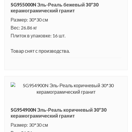
стиле с элементами в готическом стиле, стала одним из
SG955000N Эль-Реаль бежевый 30*30
керамограмический гранит
ярких примеров оборонительного сооружения
Размер: 30*30 см
Средневековья. Внутренний интерьер замка со светлыми и
Вес: 26.86 кг
просторными помещениями и большими террасами
Плиток в упаковке: 16 шт.
напоминает королевский дворец.
Товар снят с производства.
SG954900N Эль-Реаль коричневый 30*30
керамограмический гранит
Размер: 30*30 см