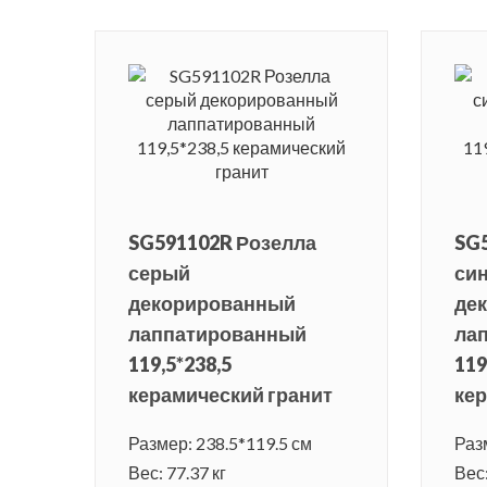
SG591102R Розелла
SG
серый
си
декорированный
де
лаппатированный
ла
119,5*238,5
119
керамический гранит
кер
Размер: 238.5*119.5 см
Раз
Вес: 77.37 кг
Вес: