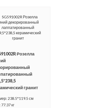
591002R Розелла
ний
корированный
ппатированный
,5*238,5
амический гранит
мер: 238.5*119.5 см
 77.37 кг