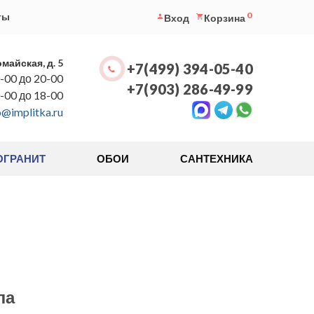
0
ты
Вход
Корзина
омайская, д. 5
+7(499) 394-05-40
-00 до 20-00
+7(903) 286-49-99
0-00 до 18-00
o@implitka.ru
ОГРАНИТ
ОБОИ
САНТЕХНИКА
ла