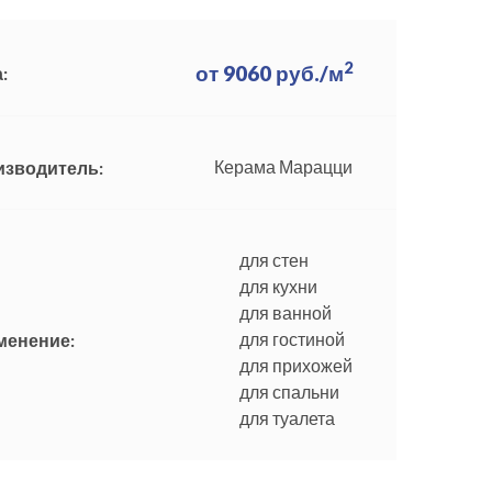
2
от
9060
руб./м
:
Керама Марацци
изводитель:
для стен
для кухни
для ванной
для гостиной
менение:
для прихожей
для спальни
для туалета