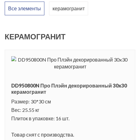
декоративные элементы с тропическими мотивами
Все элементы
керамогранит
подчеркнут презентабельный вид интерьера. Керамика
серии в форме шестиугольников может применяться для
облицовки определенной зоны или же для всего помещения.
КЕРАМОГРАНИТ
Керамическая плитка «Про Плейн» подойдет для облицовки
не только жилых, но и общественных или коммерческих
помещений. Чтобы не получить слишком пестрый эффект,
производитель рекомендует остановиться на двух-трех
оттенках.
DD950800N Про Плэйн декорированный 30x30
керамогранит
Размер: 30*30 см
Вес: 25.55 кг
Плиток в упаковке: 16 шт.
Товар снят с производства.