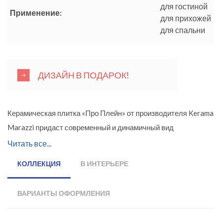
для гостиной
Применение:
для прихожей
для спальни
ДИЗАЙН В ПОДАРОК!
Керамическая плитка «Про Плейн» от производителя Kerama
Marazzi придаст современный и динамичный вид
помещению в любом стиле. Коллекция керамики
Читать все...
стилизована «под бетон». Дизайнеры компании подготовили
КОЛЛЕКЦИЯ
В ИНТЕРЬЕРЕ
облицовочный материал для пола с приятно осязаемой
фактурой в классических оттенках: коричневом, бежевом,
ВАРИАНТЫ ОФОРМЛЕНИЯ
сером и черном цвете. Предложенная цветовая палитра
отлично сочетается со многими интерьерами. Потрясающие