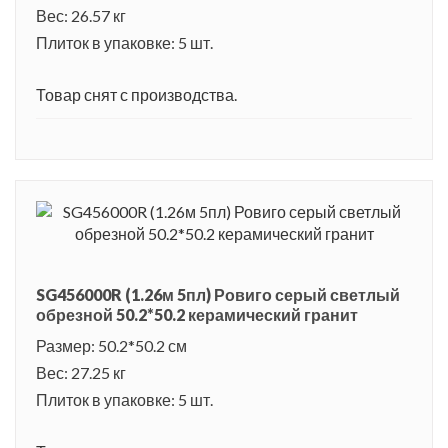
г., знаменитая галерея искусств), а также замки, башни,
Вес: 26.57 кг
Плиток в упаковке: 5 шт.
церкви. Уроженцами Ровиго были известные люди, такие как
итальянский путешественник-исследователь Джованни
Товар снят с производства.
Миани, актриса и певица Лилли Бонато. Для туристов
большой интерес представляет церковь Беата-Верджине
дель Соккорсо, она имеет восемь граней, и была создана в
конце 16 века. А также внимание привлекают множество
вилл, выстроенных в 17 и 18 веках.
SG456000R (1.26м 5пл) Ровиго серый светлый
обрезной 50.2*50.2 керамический гранит
Размер: 50.2*50.2 см
Вес: 27.25 кг
Плиток в упаковке: 5 шт.