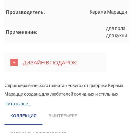
Керама Марацци
Производитель:
для пола
Применение:
для кухни
ДИЗАЙН В ПОДАРОК!
Серия керамического гранита «Ровиго» от фабрики Керама
Марацци создана для любителей солидных и стильных
интерьеров. Поверхность плит, стилизованная под
Читать все...
природный камень - один из ведущих трендов в области
КОЛЛЕКЦИЯ
В ИНТЕРЬЕРЕ
керамических изделий, а также одно из самых
востребованных и популярных решений в оформлении