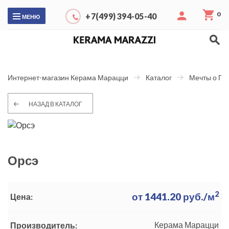
0
+7(499) 394-05-40
МЕНЮ
Интернет-магазин Керама Марацци
Каталог
Мечты о Па
НАЗАД В КАТАЛОГ
Орсэ
2
от
1441.20
руб./м
Цена:
Керама Марацци
Производитель: