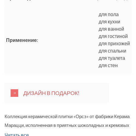
для пола
для кухни
для ванной
для гостиной
Применение:
для прихожей
для спальни
для туалета
для стен
ДИЗАЙН В ПОДАРОК!
Коллекция керамической плитки «Орсэ» от фабрики Керама
Марацци, исполненная в приятных шоколадных и кремовых
оттенках, это исключительно стильное решение для
Читать все...