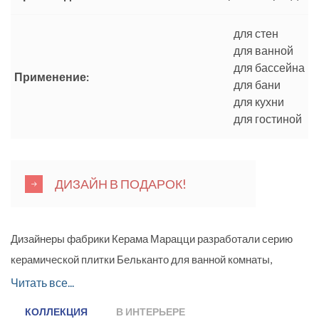
для стен
для ванной
для бассейна
Применение:
для бани
для кухни
для гостиной
ДИЗАЙН В ПОДАРОК!
Дизайнеры фабрики Керама Марацци разработали серию
керамической плитки Бельканто для ванной комнаты,
воплотив свои авторские замыслы, опираясь при этом на
Читать все...
модные тенденции. Ведь гармония черного и белого - это
КОЛЛЕКЦИЯ
В ИНТЕРЬЕРЕ