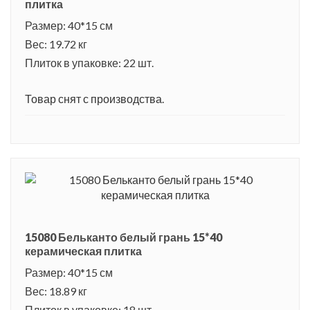
слово бельканто. От исполнителя требовались
плитка
специальные навыки пения, красота вокального исполнения
Размер: 40*15 см
и виртуозное владение голосом. Нежность звучания, мощь и
Вес: 19.72 кг
Плиток в упаковке: 22 шт.
драматизм, блеск и гибкость звука - так можно
охарактеризовать стиль бельканто.
Товар снят с производства.
15080 Бельканто белый грань 15*40
керамическая плитка
Размер: 40*15 см
Вес: 18.89 кг
Плиток в упаковке: 18 шт.