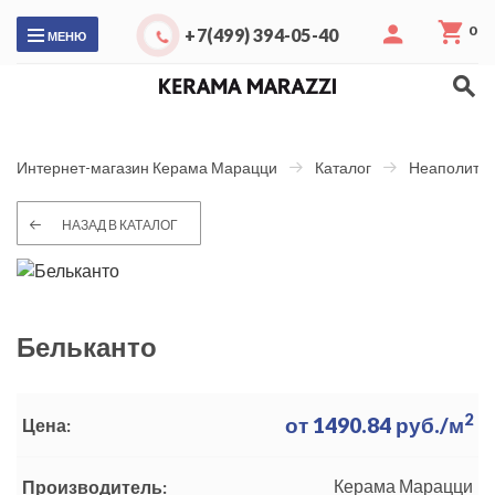
0
+7(499) 394-05-40
МЕНЮ
Интернет-магазин Керама Марацци
Каталог
Неаполитан
НАЗАД В КАТАЛОГ
Бельканто
2
от
1490.84
руб./м
Цена:
Керама Марацци
Производитель: