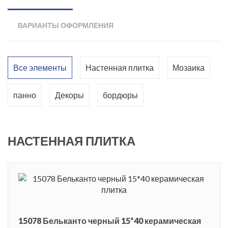
классика, и она всегда актуальна. В качестве базовой плитки
предложены два образца черного и белого цвета с гранью,
ВАРИАНТЫ ОФОРМЛЕНИЯ
что придает некоторый объем и выразительность, а также
плоская плитка, также двух цветов. Украшением серии
является декорированная белая плитка, на которой будто
Все элементы
Настенная плитка
Мозаика
простым карандашом нарисованы нежные веточки цветов.
Особый шик интерьеру добавит мозаика, исполненная в
панно
Декоры
бордюры
двух версиях - белоснежная и серебристо-белая. Для
полноценного завершения облицовки стен интерьера стоит
использовать карандаши и бордюры, которые также
НАСТЕННАЯ ПЛИТКА
предложены в серии Бельканто.
В 1600 году Италия подарила миру музыкальный жанр –
оперу. Первое в мире одноголосное сольное пение
прозвучало во дворце Питти в городе Флоренция.
«Прекрасное пение» - именно так переводится итальянское
15078 Бельканто черный 15*40 керамическая