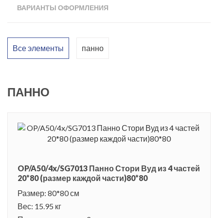
ВАРИАНТЫ ОФОРМЛЕНИЯ
Парижу. Керамическое панно, состоящее из четырех
элементов, имеет размер 80х80 см, и может использоваться
для облицовки как стен, так и пола. Стильная фактура
Все элементы
панно
керамики «Стори Вуд» легко впишется в современную
стилистику декорирования и поможет стать обладателем
уникального по качеству и эстетике интерьера.
ПАННО
Современные напольные покрытия впечатляют богатством
фактуры. Состаренное дерево в интерьере – главный
атрибут стиля кантри и прованса. Оно подчеркивает
респектабельность и эксклюзивность обстановки дома.
OP/A50/4x/SG7013 Панно Стори Вуд из 4 частей
20*80 (размер каждой части)80*80
Размер: 80*80 см
Вес: 15.95 кг