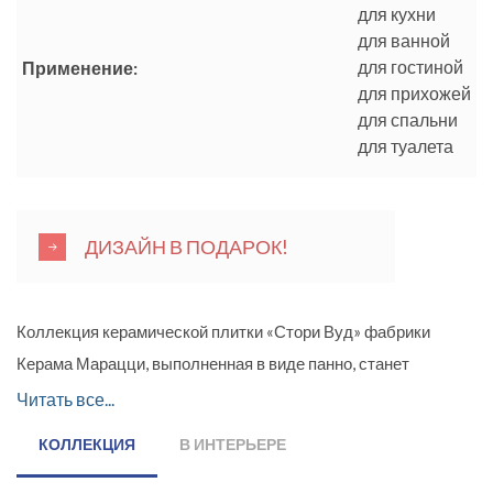
для кухни
для ванной
для гостиной
Применение:
для прихожей
для спальни
для туалета
ДИЗАЙН В ПОДАРОК!
Коллекция керамической плитки «Стори Вуд» фабрики
Керама Марацци, выполненная в виде панно, станет
изюминкой любого интерьера. Поверхность декора матовая,
Читать все...
имитирующая состаренную древесину. На древесный узор
КОЛЛЕКЦИЯ
В ИНТЕРЬЕРЕ
наложен флористический принт из садовых цветов.
Дополняют роскошное полотно надписи о любви к Франции и