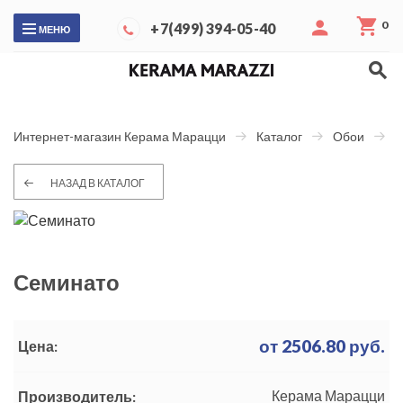
0
+7(499) 394-05-40
МЕНЮ
С
Интернет-магазин Керама Марацци
Каталог
Обои
НАЗАД В КАТАЛОГ
Семинато
от
2506.80
руб.
Цена:
Керама Марацци
Производитель: