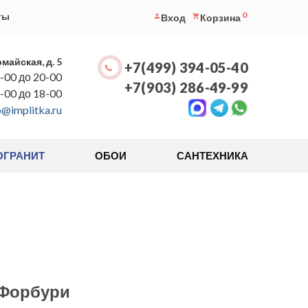
0
ты
Вход
Корзина
омайская, д. 5
+7(499) 394-05-40
-00 до 20-00
+7(903) 286-49-99
0-00 до 18-00
o@implitka.ru
ОГРАНИТ
ОБОИ
САНТЕХНИКА
Форбури