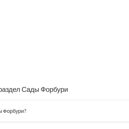
раздел Сады Форбури
ды Форбури?