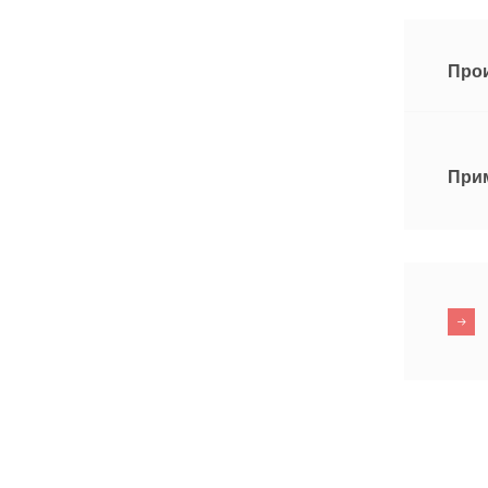
Про
При