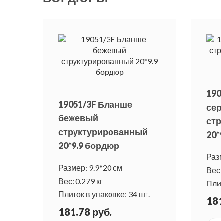
190
19051/3F Бланше
се
бежевый
ст
структурированный
20*
20*9.9 бордюр
Раз
Размер: 9.9*20 см
Вес:
Вес: 0.279 кг
Плит
Плиток в упаковке: 34 шт.
181
181.78 руб.