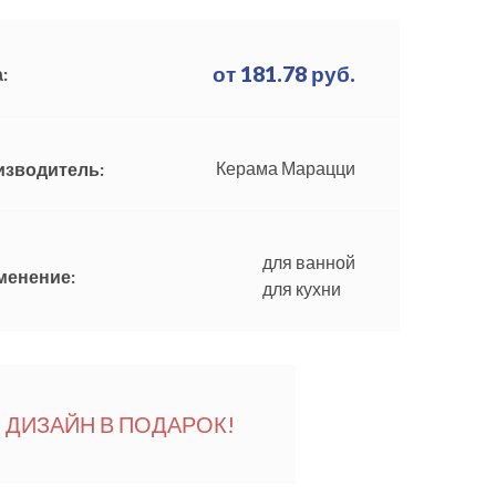
от
181.78
руб.
:
Керама Марацци
изводитель:
для ванной
менение:
для кухни
ДИЗАЙН В ПОДАРОК!