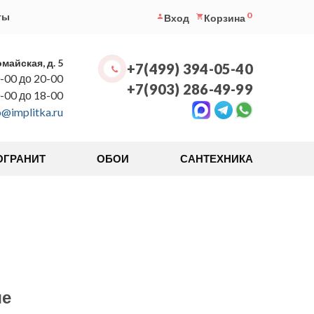
0
ты
Вход
Корзина
омайская, д. 5
+7(499) 394-05-40
-00 до 20-00
+7(903) 286-49-99
0-00 до 18-00
o@implitka.ru
ОГРАНИТ
ОБОИ
САНТЕХНИКА
ше