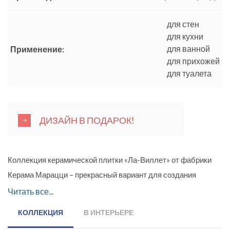
для стен
для кухни
для ванной
Применение:
для прихожей
для туалета
ДИЗАЙН В ПОДАРОК!
Коллекция керамической плитки «Ла-Виллет» от фабрики
Керама Марацци – прекрасный вариант для создания
запоминающегося интерьера жилых и общественных
Читать все...
помещений. Представленный модельный ряд включает
КОЛЛЕКЦИЯ
В ИНТЕРЬЕРЕ
плитку формата 30,1х30,1 см с великолепным