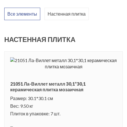
художественным оформлением и насыщенной цветовой
гаммой. Образцы коллекции смотрятся очень эстетично и
Все элементы
Настенная плитка
элегантно сами по себе, нет необходимости использовать
дополнительные декоративные элементы. На глянцевой
поверхности керамики нанесен объемный растительный
НАСТЕННАЯ ПЛИТКА
орнамент. Цветовая палитра коллекции включает
двенадцать оттенков: белый, сиреневый, розовый, бежевый,
кремовый, темно-бежевый, бирюзовый в трех вариантах,
металлик, черный и красный. Плитка замечательно
смотрится в одиночном варианте, но, используя сочетание с
21051 Ла-Виллет металл 30,1*30,1
различными расцветками, можно получить действительно
керамическая плитка мозаичная
уникальный дизайнерский интерьер.
Размер: 30.1*30.1 см
Коллекция получила название в честь развлекательного
Вес: 9.50 кг
парка Ла Виллет в Париже. Это фантастическое место,
Плиток в упаковке: 7 шт.
интересное и взрослым и детям, там можно окунуться в мир