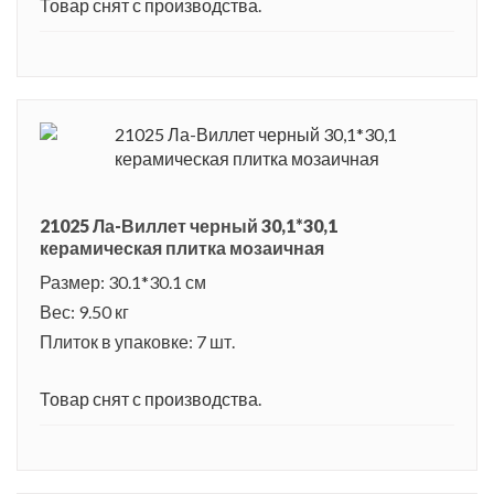
Товар снят с производства.
науки и техники. На территории парка представлено
множество удивительных конструкций и познавательных
экспозиций. Есть тематические парки, музеи, театры,
концертный зал. В Ла Виллет можно поучаствовать в
экспериментах, изучить различные физические и природные
явления, посетить кабину субмарины или космической
ракеты, или покататься по водному каналу на маленьком
21025 Ла-Виллет черный 30,1*30,1
пароходике.
керамическая плитка мозаичная
Размер: 30.1*30.1 см
Вес: 9.50 кг
Плиток в упаковке: 7 шт.
Товар снят с производства.