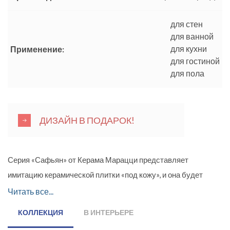
для стен
для ванной
для кухни
Применение:
для гостиной
для пола
ДИЗАЙН В ПОДАРОК!
Серия «Сафьян» от Керама Марацци представляет
имитацию керамической плитки «под кожу», и она будет
прекрасным вариантом для оформления стен ванной
Читать все...
комнаты, столовой или кухни. Керамическая плитка с
КОЛЛЕКЦИЯ
В ИНТЕРЬЕРЕ
текстурой «под кожу» – необычный, элегантный и очень