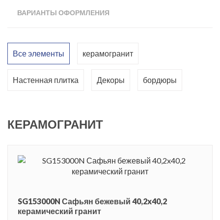
эффектный отделочный материал, с помощью которого
ВАРИАНТЫ ОФОРМЛЕНИЯ
даже самое маленькое помещение превратится в
изысканную, оригинальную и уютную комнату. Напольный
керамогранит среднего формата 40.2x40.2см, с матовой
Все элементы
керамогранит
поверхностью. Цветовая гамма выдержана в белых и
бежевых тонах. Светлые оттенки способны визуально
Настенная плитка
Декоры
бордюры
расширить помещение, сделать его светлее и просторней, а
также создают атмосферу чистоты и лоска. Дополнить
керамический ансамбль предложено декоративными
КЕРАМОГРАНИТ
элементами, куда входят декорированная плитка с
панорамой Санкт-Петербурга и Венеции, декоры с
цветочной композицией и орнаментом, мозаика, бордюры и
карандаши.
Сафьян - это натуральная козья или телячья кожа, с
SG153000N Сафьян бежевый 40,2x40,2
определенными рисунками, сделанными с помощью
керамический гранит