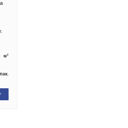
ка
т.
м²
пак.
У