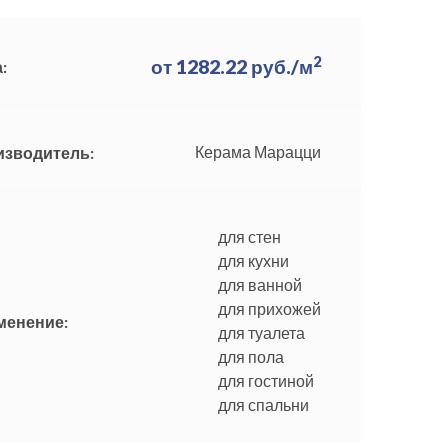
2
от
1282.22
руб./м
:
Керама Марацци
изводитель:
для стен
для кухни
для ванной
для прихожей
менение:
для туалета
для пола
для гостиной
для спальни