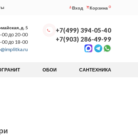
0
ты
Вход
Корзина
омайская, д. 5
+7(499) 394-05-40
-00 до 20-00
+7(903) 286-49-99
0-00 до 18-00
o@implitka.ru
ОГРАНИТ
ОБОИ
САНТЕХНИКА
ри