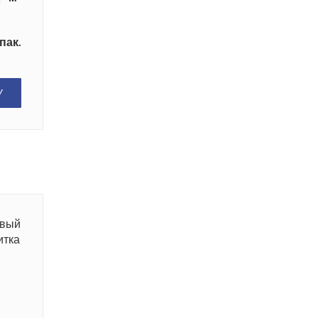
пак.
У