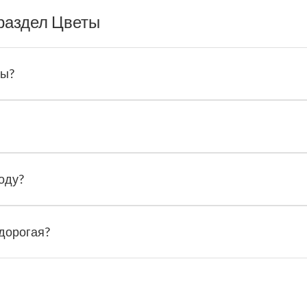
раздел Цветы
ты?
оду?
 дорогая?