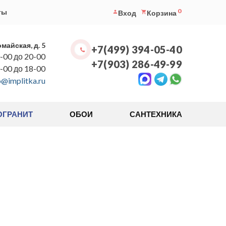
0
ты
Вход
Корзина
омайская, д. 5
+7(499) 394-05-40
-00 до 20-00
+7(903) 286-49-99
0-00 до 18-00
o@implitka.ru
ОГРАНИТ
ОБОИ
САНТЕХНИКА
ы