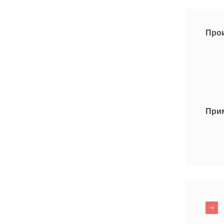
Про
При