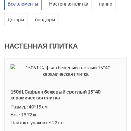
Все элементы
Настенная плитка
панно
не отличить от оригинала. Дизайнеры компании тщательно
продумали оттенки для цветовой гаммы: черный, бежевый,
Декоры
бордюры
светло-зеленый и зеленый цвета. В качестве завершения
керамического ансамбля в коллекцию вошли декор и
керамическое панно с цветочной композицией, а также
НАСТЕННАЯ ПЛИТКА
структурированный бордюр под состаренное золото.
Керамическая плитка «Зимний сад» - это гармоничная серия,
которая сочетает в себе ультрамодные материалы для
облицовки и непревзойденное качество керамики.
15061 Сафьян бежевый светлый 15*40
керамическая плитка
Размер: 40*15 см
Вес: 19.72 кг
Плиток в упаковке: 22 шт.