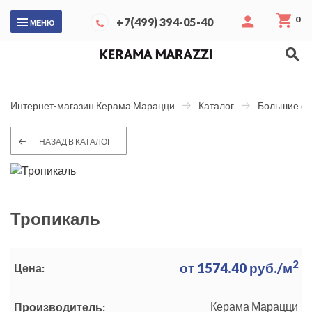
0
+7(499) 394-05-40
МЕНЮ
Интернет-магазин Керама Марацци
Каталог
Большие ф
НАЗАД В КАТАЛОГ
Тропикаль
2
от
1574.40
руб./м
Цена:
Керама Марацци
Производитель: