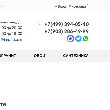
0
ты
Вход
Корзина
омайская, д. 5
+7(499) 394-05-40
-00 до 20-00
+7(903) 286-49-99
0-00 до 18-00
o@implitka.ru
ОГРАНИТ
ОБОИ
САНТЕХНИКА
те