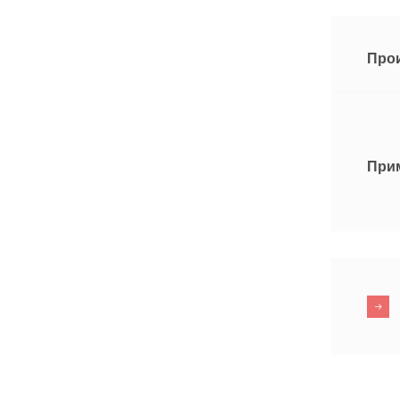
Про
При