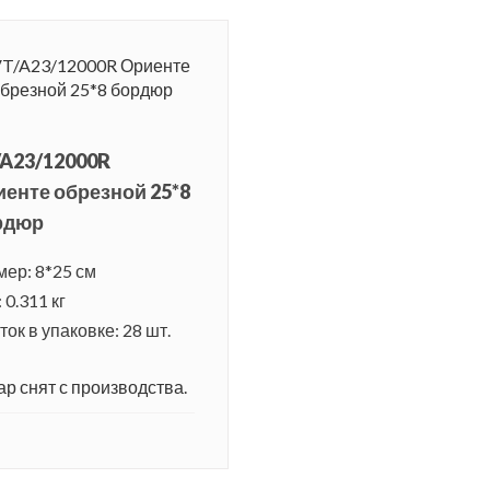
/A23/12000R
енте обрезной 25*8
рдюр
мер: 8*25 см
 0.311 кг
ок в упаковке: 28 шт.
ар снят с производства.