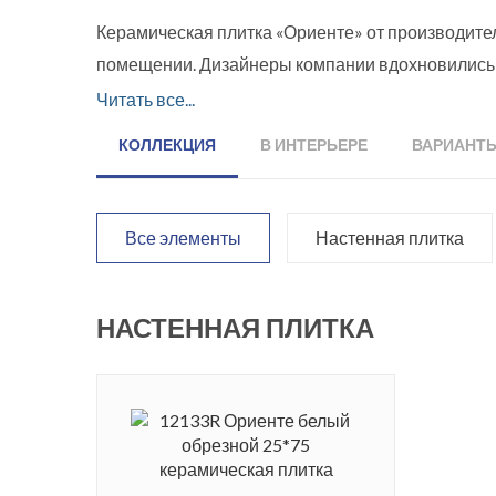
Керамическая плитка «Ориенте» от производите
помещении. Дизайнеры компании вдохновились о
см. В коллекции представлены также декор и бор
Читать все...
символизирует развитие, жизнь и энергию. Кера
КОЛЛЕКЦИЯ
В ИНТЕРЬЕРЕ
ВАРИАНТ
имеет ректифицированные края.
Серия керамики получила свое название в чест
Все элементы
Настенная плитка
площадь больше напоминает парк с множеством 
всех королей с Пиренейского полуострова, котор
НАСТЕННАЯ ПЛИТКА