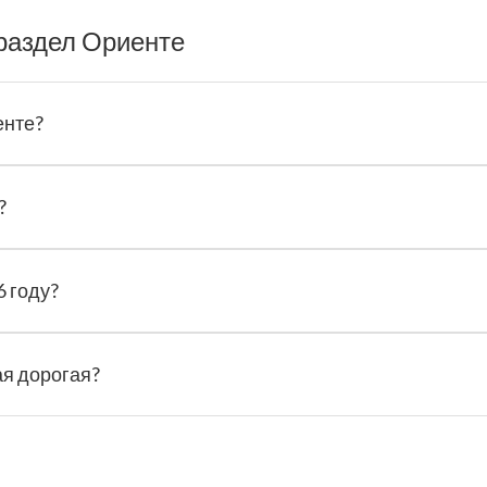
раздел Ориенте
енте?
?
6 году?
ая дорогая?