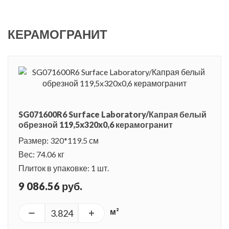
поверхностью, сразу делают помещение аристократически
изысканным. Мрамор часто используют в отделке
КЕРАМОГРАНИТ
помещений с классическим стилем, но в последнее время
дизайнеры экспериментируют и добиваются интересных
сочетаний, играя на контрастах.
В серии Капрая представлена плитка с имитацией
натурального итальянского мрамора породы Брекчия Капрая
SG071600R6 Surface Laboratory/Капрая белый
(Breccia Capraia). Это благородный материал, имеющий
обрезной 119,5x320x0,6 керамогранит
неповторимую красоту естественного рисунка и богатства
Размер: 320*119.5 см
тонких оттенков цвета. Поверхность плитки глянцевая и
Вес: 74.06 кг
лаппатированная. Можно выбрать любой вариант, либо
Плиток в упаковке: 1 шт.
сочетать их вместе, создавая интересную раскладку.
9 086.56 руб.
Большой размер плитки хорошо использовать в больших
м²
помещениях. Благодаря обработанным краям плитки, швы
стыковки малозаметны, покрытие выглядит единым и