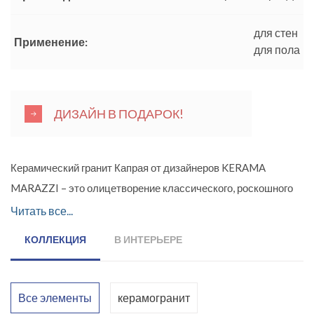
для стен
Применение:
для пола
ДИЗАЙН В ПОДАРОК!
Керамический гранит Капрая от дизайнеров KERAMA
MARAZZI – это олицетворение классического, роскошного
интерьера в современной интерпретации. Гармония
Читать все...
природных материалов издавна притягивала к себе взгляды
КОЛЛЕКЦИЯ
В ИНТЕРЬЕРЕ
дизайнеров интерьеров и всех, кто хотел сделать свой дом
уютным, современным и красивым. Один из таких
материалов мрамор. Красивая, изящная поверхность камня,
Все элементы
керамогранит
с его абстрактными линиями рисунка и гладкой