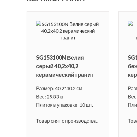
SG153100N Велия
SG
серый 40,2x40,2
беж
керамический гранит
кер
Размер: 40.2*40.2 см
Раз
Вес: 29.83 кг
Вес:
Плиток в упаковке: 10 шт.
Плит
Товар снят с производства.
Тов