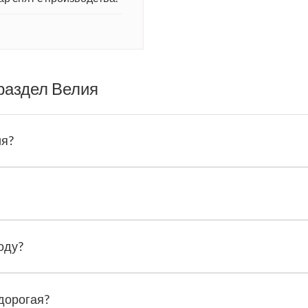
раздел Велия
ия?
оду?
 дорогая?