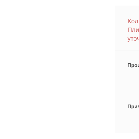
Кол
Пли
уто
Про
При