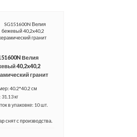
151600N Велия
евый 40,2x40,2
амический гранит
мер: 40.2*40.2 см
 31.13 кг
ок в упаковке: 10 шт.
ар снят с производства.