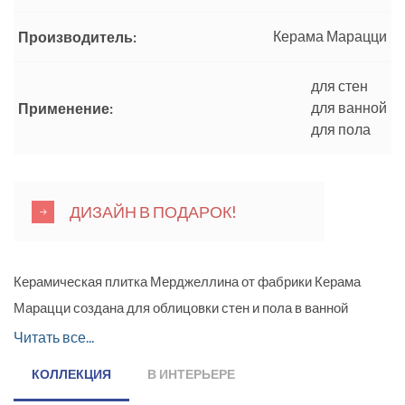
Керама Марацци
Производитель:
для стен
для ванной
Применение:
для пола
ДИЗАЙН В ПОДАРОК!
Керамическая плитка Мерджеллина от фабрики Керама
Марацци создана для облицовки стен и пола в ванной
комнате, и в прямом смысле позволит купаться в роскоши,
Читать все...
наслаждаясь окружающей красотой интерьера. Серия
КОЛЛЕКЦИЯ
В ИНТЕРЬЕРЕ
стилизована под природный мрамор бежевого и коричневого