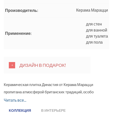
Керама Марацци
Производитель:
для стен
для ванной
Применение:
для туалета
для пола
ДИЗАЙН В ПОДАРОК!
Керамическая плитка Династия от Керама Марацци
пропитана атмосферой британских традиций, особо
почитаемых в Великобритании. Плитка подойдет для
Читать все...
дизайна как малогабаритных помещений, так и для
КОЛЛЕКЦИЯ
В ИНТЕРЬЕРЕ