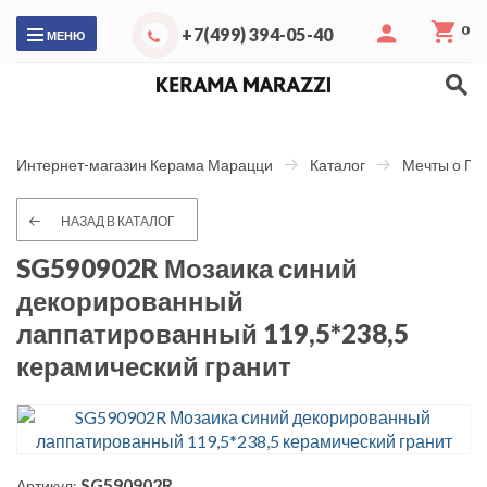
0
+7(499) 394-05-40
МЕНЮ
Интернет-магазин Керама Марацци
Каталог
Мечты о Па
НАЗАД В КАТАЛОГ
SG590902R Мозаика синий
декорированный
лаппатированный 119,5*238,5
керамический гранит
SG590902R
Артикул: