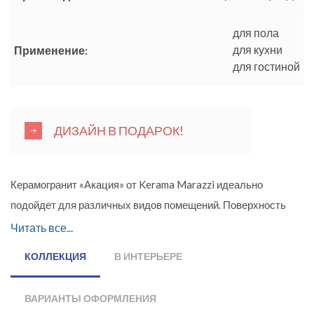
для пола
для кухни
Применение:
для гостиной
ДИЗАЙН В ПОДАРОК!
Керамогранит «Акация» от Kerama Marazzi идеально
подойдет для различных видов помещений. Поверхность
керамики матовая, имитирующая текстуру слегка
Читать все...
состаренного дерева. Цветовая гамма коллекции
КОЛЛЕКЦИЯ
В ИНТЕРЬЕРЕ
представлена пятью классическими оттенками – бежевым,
светло-серым, темно-серым, коричневым и светлым. В
ВАРИАНТЫ ОФОРМЛЕНИЯ
качестве декоративных элементов дизайнеры компании