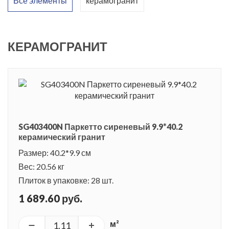
Все элементы
керамогранит
натурального дерева по тактильным ощущениям и
внешнему виду. Дизайнеры предложили разнообразную и
очень приятную цветовую палитру. Коллекция включает
КЕРАМОГРАНИТ
семь оттенков: черный, белый, бежевый, серый, сиреневый,
оранжевый и зеленый. Небольшой и практичный формат
керамогранитной доски размером 9,9 x 40,2 см позволяет
выбрать различные варианты раскладки, сочетая между
собой различные цвета. Такую идею можно реализовать как
SG403400N Паркетто сиреневый 9.9*40.2
в классическом, так и в современном интерьере. Напольное
керамический гранит
покрытие из керамического гранита Паркетто будет
Размер: 40.2*9.9 см
оригинальным и ярким акцентом в интерьере.
Вес: 20.56 кг
Плиток в упаковке: 28 шт.
1 689.60 руб.
м²