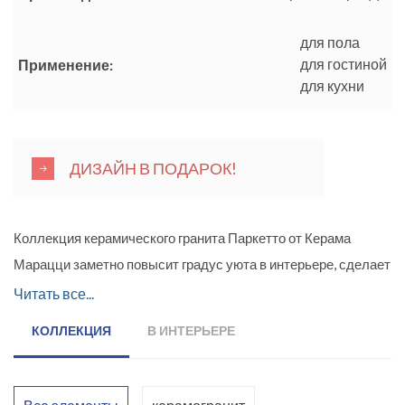
для пола
для гостиной
Применение:
для кухни
ДИЗАЙН В ПОДАРОК!
Коллекция керамического гранита Паркетто от Керама
Марацци заметно повысит градус уюта в интерьере, сделает
его более живым и тёплым. В коллекции представлен
Читать все...
керамогранит для оформление пола. Поверхность
КОЛЛЕКЦИЯ
В ИНТЕРЬЕРЕ
материала матовая, имитирующая выразительную
структуру дерева. Благодаря современным технологиям,
керамогранитные плиты почти не отличаются от