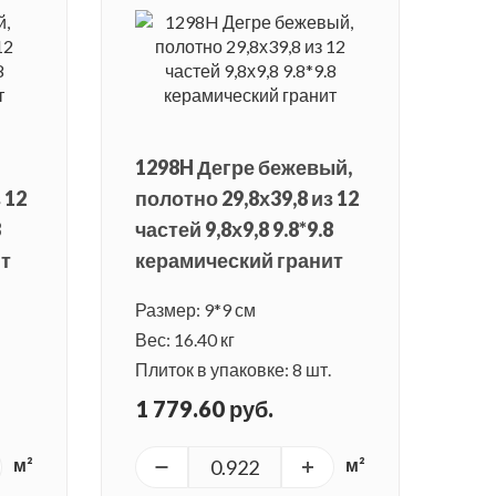
1298H Дегре бежевый,
 12
полотно 29,8х39,8 из 12
8
частей 9,8х9,8 9.8*9.8
ит
керамический гранит
Размер: 9*9 см
Вес: 16.40 кг
Плиток в упаковке: 8 шт.
1 779.60 руб.
м²
м²