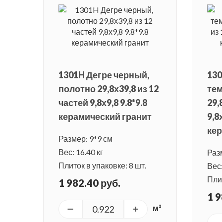
1301H Дегре черный,
130
полотно 29,8х39,8 из 12
те
частей 9,8х9,8 9.8*9.8
29,
керамический гранит
9,8
кер
Размер: 9*9 см
Вес: 16.40 кг
Раз
Плиток в упаковке: 8 шт.
Вес:
Плит
1 982.40 руб.
1 9
м²