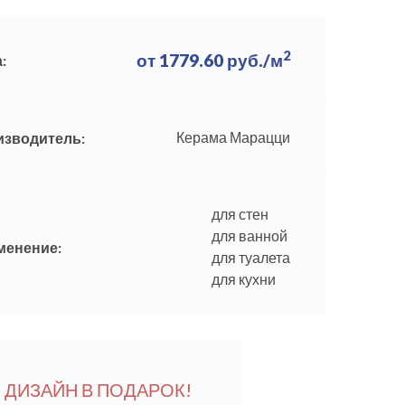
2
от
1779.60
руб./м
:
Керама Марацци
изводитель:
для стен
для ванной
менение:
для туалета
для кухни
ДИЗАЙН В ПОДАРОК!