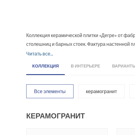
Коллекция керамической плитки «Дегре» от фабри
столешниц и барных стоек. Фактура настенной п
отделочного материала, благодаря своему крас
Читать все...
см, состоящую из 12 квадратов по 9,9 см каждый
КОЛЛЕКЦИЯ
В ИНТЕРЬЕРЕ
ВАРИАНТ
качестве украшения дизайнеры фабрики рекоме
Коллекция получила название в честь самой коро
Все элементы
керамогранит
нельзя кстати. Ведь ее длина меньше шести метр
друга.
КЕРАМОГРАНИТ