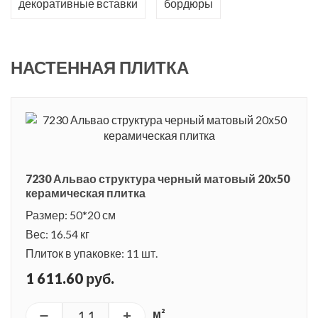
декоративные вставки
бордюры
Прямоугольная вытянутая форма актуальна и хорошо
сочетается с декором.
НАСТЕННАЯ ПЛИТКА
Серия берет свое название от живописного парка Альвао,
расположенного на севере Португалии. Особенный климат,
сочетающий в себе влажность воздуха и теплую
температуру, позволяет расти здесь большому количеству
разнообразных растений и цветов.
7230 Альвао структура черный матовый 20х50
керамическая плитка
Размер: 50*20 см
Вес: 16.54 кг
Плиток в упаковке: 11 шт.
1 611.60 руб.
м²