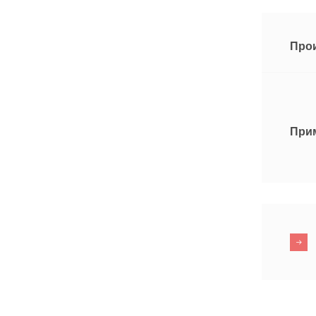
Про
При