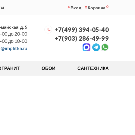
0
ты
Вход
Корзина
омайская, д. 5
+7(499) 394-05-40
-00 до 20-00
+7(903) 286-49-99
0-00 до 18-00
o@implitka.ru
ОГРАНИТ
ОБОИ
САНТЕХНИКА