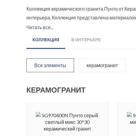
Коллекция керамического гранита Пунто от Ке
интерьера. Коллекция представлена материалом 
Производитель предложил три варианта оформл
Читать все...
из фрагментов дерева, неполированного мрамо
КОЛЛЕКЦИЯ
В ИНТЕРЬЕРЕ
индивидуальным, а обстановка будет воспринима
присутствуют серые и коричневые оттенки. С 
между собой все три варианта.
Все элементы
керамогранит
КЕРАМОГРАНИТ