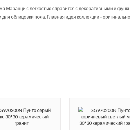
рама Марацци с лёгкостью справится с декоративными и фу
для облицовки пола. Главная идея коллекции - оригинально
ения керамогранита. На поверхность плит нанесли изобра
ра и бетона. Необычные приемы оформления интерьера сде
ться под новым углом. Керамогранит выполнен в форме ква
помощью плит можно выложить эффектное панно, выбирая ма