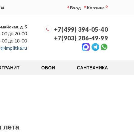
0
ты
Вход
Корзина
омайская, д. 5
+7(499) 394-05-40
-00 до 20-00
+7(903) 286-49-99
0-00 до 18-00
o@implitka.ru
ОГРАНИТ
ОБОИ
САНТЕХНИКА
 лета