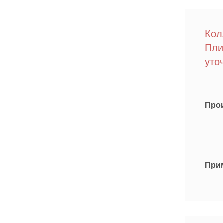
Кол
Пли
уто
Про
При