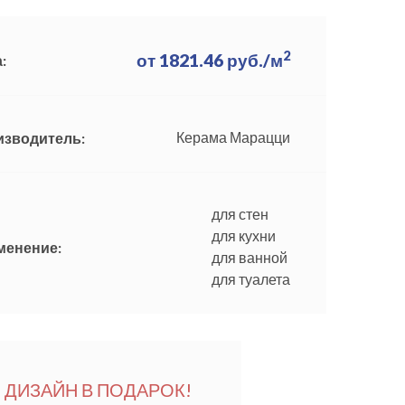
2
от
1821.46
руб./м
:
Керама Марацци
изводитель:
для стен
для кухни
менение:
для ванной
для туалета
ДИЗАЙН В ПОДАРОК!