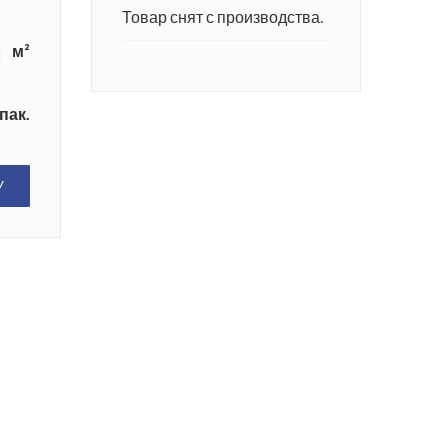
Товар снят с производства.
м²
пак.
У