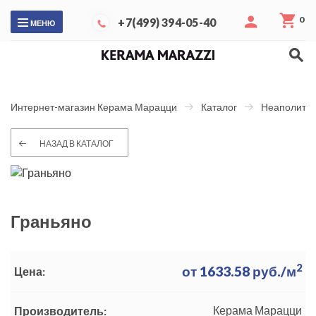
0
+7(499) 394-05-40
МЕНЮ
Интернет-магазин Керама Марацци
Каталог
Неаполитан
НАЗАД В КАТАЛОГ
Граньяно
2
от
1633.58
руб./м
Цена:
Керама Марацци
Производитель: