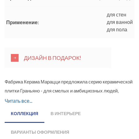
для стен
для ванной
Применение:
для пола
ДИЗАЙН В ПОДАРОК!
Фабрика Керама Марацци предложила серию керамической
плитки Граньяно - для смелых и амбициозных людей,
стремящихся наполнить свою жизнь новыми эмоциями и
Читать все...
яркими красками. Для оформления интерьера в данной
КОЛЛЕКЦИЯ
В ИНТЕРЬЕРЕ
серии предложена плитка ярко-красного, белоснежного и
насыщенно-черного цвета. Дизайн ванной комнаты или
ВАРИАНТЫ ОФОРМЛЕНИЯ
кухни, выполненный с использованием таких контрастных