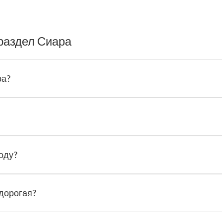
раздел Сиара
ра?
оду?
 дорогая?