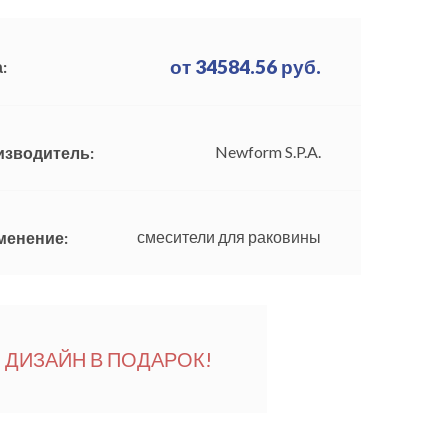
от
34584.56
руб.
:
Newform S.P.A.
изводитель:
смесители для раковины
менение:
ДИЗАЙН В ПОДАРОК!