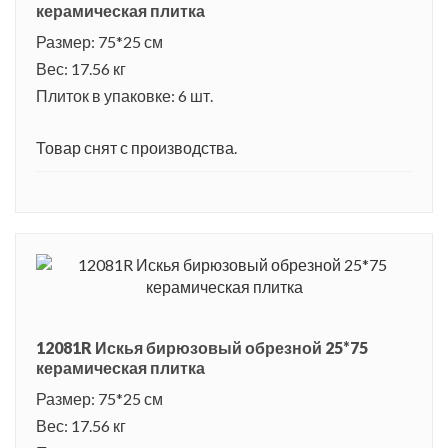
прозрачной водой, буквально утопает в зелени. Здесь растут
керамическая плитка
хвойные леса, оливковые и цитрусовые рощи, на склонах гор
Размер: 75*25 см
разбиты виноградники. На острове несколько огромных
Вес: 17.56 кг
садов, поражающие своей красотой, где буйство красок
Плиток в упаковке: 6 шт.
разнообразных цветов отражается в хрустальных
капельках многочисленных фонтанов. На всем побережье
Товар снят с производства.
острова расположены небольшие бухточки с песчаными и
галечными пляжами. Остров Искья называют островом
молодости и красоты.
12081R Искья бирюзовый обрезной 25*75
керамическая плитка
Размер: 75*25 см
Вес: 17.56 кг