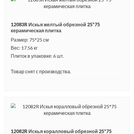
кораллового и бежевого цвета серии Искья. Жемчужиной
интерьера является панно с георгином, лепестки которого
12083R Искья желтый обрезной 25*75
усыпаны росой. Плитка серии Искья с глянцевой
керамическая плитка
поверхностью, что визуально увеличивает пространство
Размер: 75*25 см
помещения, а широкий формат и обрезные края создают
Вес: 17.56 кг
монолитное полотно, на котором практически не видно швов.
Плиток в упаковке: 6 шт.
Искья - один из самых красивых и фешенебельных
Товар снят с производства.
островов Италии. Он находится в Тирренском море и имеет
вулканическое происхождение. На острове находится
несколько потухших вулканов. Еще во времена Древнего
Рима он был знаменит своими термальными источниками.
Римская знать строила здесь роскошные виллы и замки. На
острове сохранились несколько старинных храмов в их
первозданном виде. Остров, окруженный лазурной
12082R Искья коралловый обрезной 25*75