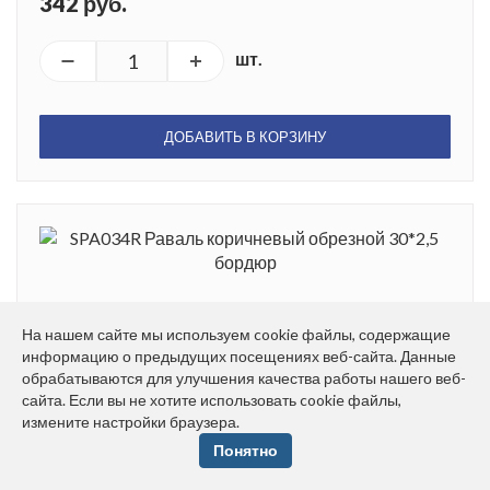
342 руб.
шт.
ДОБАВИТЬ В КОРЗИНУ
SPA034R Раваль коричневый обрезной 30*2,5
На нашем сайте мы используем cookie файлы, содержащие
бордюр
информацию о предыдущих посещениях веб-сайта. Данные
обрабатываются для улучшения качества работы нашего веб-
Размер: 2*30 см
сайта. Если вы не хотите использовать cookie файлы,
Вес: 0.185 кг
измените настройки браузера.
Плиток в упаковке: 27 шт.
Понятно
342 руб.