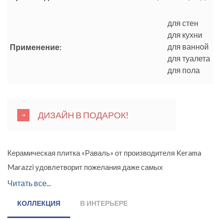
для стен
для кухни
для ванной
Применение:
для туалета
для пола
ДИЗАЙН В ПОДАРОК!
Керамическая плитка «Раваль» от производителя Kerama
Marazzi удовлетворит пожелания даже самых
взыскательных покупателей и тех клиентов, кто ищет
Читать все...
варианты для ультрасовременного интерьера. В коллекции
КОЛЛЕКЦИЯ
В ИНТЕРЬЕРЕ
представлена керамика с имитацией металла для стен и