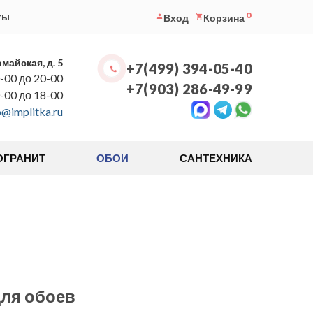
0
ты
Вход
Корзина
омайская, д. 5
+7(499) 394-05-40
-00 до 20-00
+7(903) 286-49-99
0-00 до 18-00
o@implitka.ru
ОГРАНИТ
ОБОИ
САНТЕХНИКА
для обоев