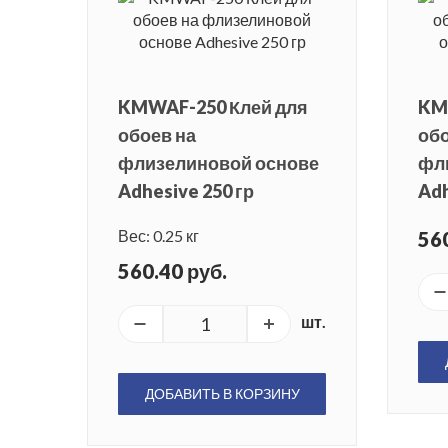
KMWAF-250 Клей для
KM
обоев на
обо
флизелиновой основе
фл
Adhesive 250 гр
Adh
Вес: 0.25 кг
560
560.40 руб.
шт.
ДОБАВИТЬ В КОРЗИНУ