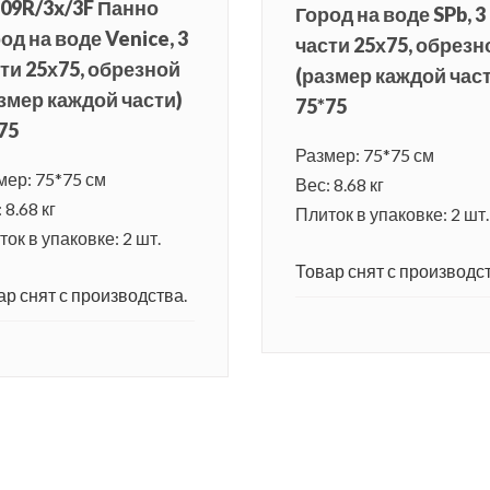
09R/3x/3F Панно
Город на воде SPb, 3
од на воде Venice, 3
части 25х75, обрезн
ти 25х75, обрезной
(размер каждой час
змер каждой части)
75*75
75
Размер: 75*75 см
мер: 75*75 см
Вес: 8.68 кг
 8.68 кг
Плиток в упаковке: 2 шт.
ок в упаковке: 2 шт.
Товар снят с производст
ар снят с производства.