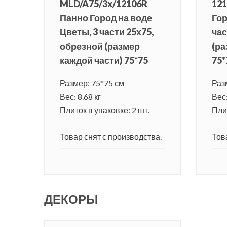
MLD/A75/3x/12106R
121
Панно Город на воде
Гор
Цветы, 3 части 25х75,
час
обрезной (размер
(ра
каждой части) 75*75
75*
Размер: 75*75 см
Раз
Вес: 8.68 кг
Вес:
Плиток в упаковке: 2 шт.
Плит
Товар снят с производства.
Тов
ДЕКОРЫ