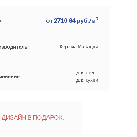
2
от
2710.84
руб./м
:
Керама Марацци
изводитель:
для стен
менение:
для кухни
ДИЗАЙН В ПОДАРОК!