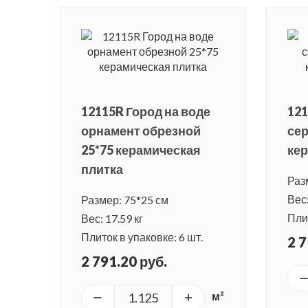
12115R Город на воде
121
орнамент обрезной
сер
25*75 керамическая
кер
плитка
Раз
Вес:
Размер: 75*25 см
Плит
Вес: 17.59 кг
Плиток в упаковке: 6 шт.
2 7
2 791.20 руб.
м²