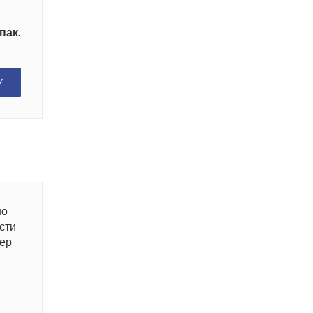
пак.
У