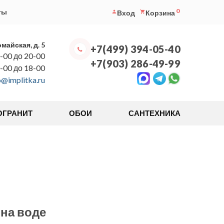
0
ты
Вход
Корзина
омайская, д. 5
+7(499) 394-05-40
-00 до 20-00
+7(903) 286-49-99
0-00 до 18-00
o@implitka.ru
ОГРАНИТ
ОБОИ
САНТЕХНИКА
 на воде