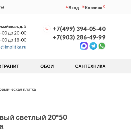
0
ты
Вход
Корзина
омайская, д. 5
+7(499) 394-05-40
-00 до 20-00
+7(903) 286-49-99
0-00 до 18-00
o@implitka.ru
ОГРАНИТ
ОБОИ
САНТЕХНИКА
рамическая плитка
евый светлый 20*50
а