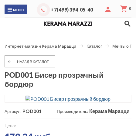
0
+7(499) 394-05-40
МЕНЮ
Интернет-магазин Керама Марацци
Каталог
Мечты о Па
НАЗАД В КАТАЛОГ
POD001 Бисер прозрачный
бордюр
POD001
Керама Марацци
Артикул:
Производитель:
Цена: