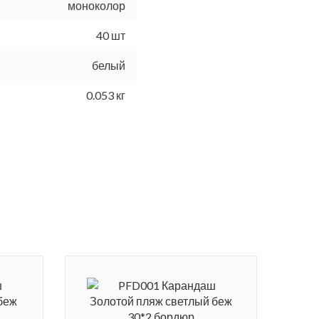
моноколор
40 шт
белый
0.053 кг