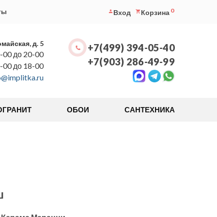
0
ты
Вход
Корзина
омайская, д. 5
+7(499) 394-05-40
-00 до 20-00
+7(903) 286-49-99
0-00 до 18-00
o@implitka.ru
ОГРАНИТ
ОБОИ
САНТЕХНИКА
ш