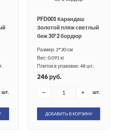
PFD001 Карандаш
ый
Золотой пляж светлый
беж 30*2 бордюр
Размер: 2*30 см
Вес: 0.091 кг
т.
Плиток в упаковке: 48 шт.
246 руб.
шт.
шт.
У
ДОБАВИТЬ В КОРЗИНУ