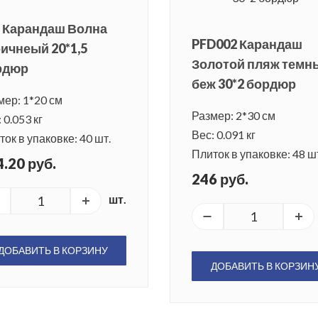
5 Карандаш Волна
PFD002 Карандаш
ичнеый 20*1,5
Золотой пляж темн
рдюр
беж 30*2 бордюр
мер: 1*20 см
Размер: 2*30 см
 0.053 кг
Вес: 0.091 кг
ок в упаковке: 40 шт.
Плиток в упаковке: 48 ш
.20 руб.
246 руб.
шт.
ДОБАВИТЬ В КОРЗИНУ
ДОБАВИТЬ В КОРЗИН