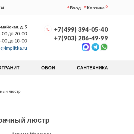
0
ты
Вход
Корзина
омайская, д. 5
+7(499) 394-05-40
-00 до 20-00
+7(903) 286-49-99
0-00 до 18-00
o@implitka.ru
ОГРАНИТ
ОБОИ
САНТЕХНИКА
ный люстр
рачный люстр