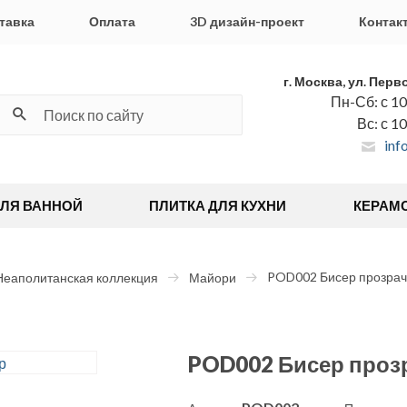
тавка
Оплата
3D дизайн-проект
Контак
г. Москва, ул. Перв
Пн-Сб: с 10
Вс: с 1
inf
ДЛЯ ВАННОЙ
ПЛИТКА ДЛЯ КУХНИ
КЕРАМ
POD002 Бисер прозрач
Неаполитанская коллекция
Майори
POD002 Бисер проз