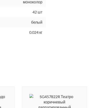
моноколор
42 шт
белый
0.024 кг