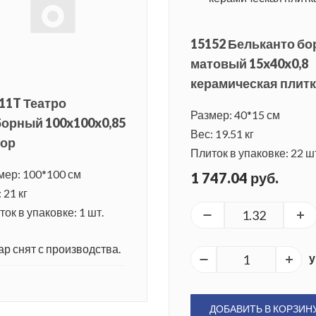
15152 Бельканто бо
матовый 15x40x0,8
керамическая плит
11T Театро
Размер: 40*15 см
орный 100x100x0,85
Вес: 19.51 кг
кор
Плиток в упаковке: 22 ш
мер: 100*100 см
1 747.04 руб.
 21 кг
ок в упаковке: 1 шт.
ар снят с производства.
у
ДОБАВИТЬ В КОРЗИН