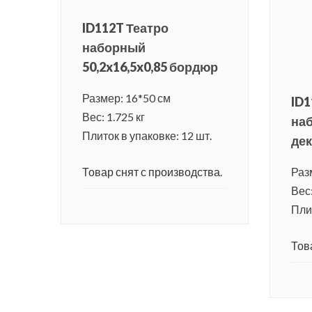
ID112T Театро
наборный
50,2x16,5x0,85 бордюр
Размер: 16*50 см
ID1
Вес: 1.725 кг
наб
Плиток в упаковке: 12 шт.
де
Товар снят с производства.
Раз
Вес:
Плит
Тов