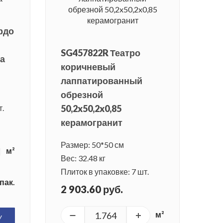
рдо
SG457822R Театро
ка
коричневый
лаппатированный
обрезной
т.
50,2x50,2x0,85
керамогранит
Размер: 50*50 см
м²
Вес: 32.48 кг
Плиток в упаковке: 7 шт.
пак.
2 903.60 руб.
м²
У