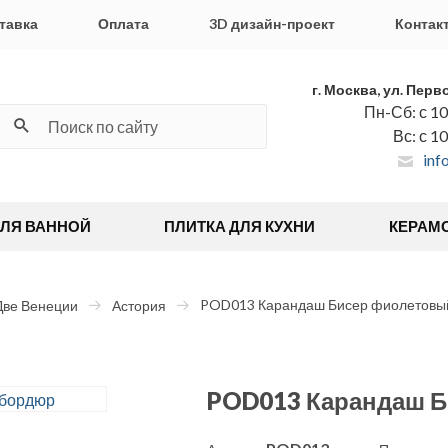
тавка
Оплата
3D дизайн-проект
Контак
г. Москва, ул. Перв
Пн-Сб: с 10
Вс: с 1
inf
ДЛЯ ВАННОЙ
ПЛИТКА ДЛЯ КУХНИ
КЕРАМ
POD013 Карандаш Бисер фиолетовы
Две Венеции
Астория
POD013 Карандаш 