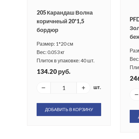
205 Карандаш Волна
PF
коричнеый 20*1,5
Зо
бордюр
беж
Размер: 1*20 см
Раз
Вес: 0.053 кг
Вес:
Плиток в упаковке: 40 шт.
Плит
134.20 руб.
246
шт.
ДОБАВИТЬ В КОРЗИНУ