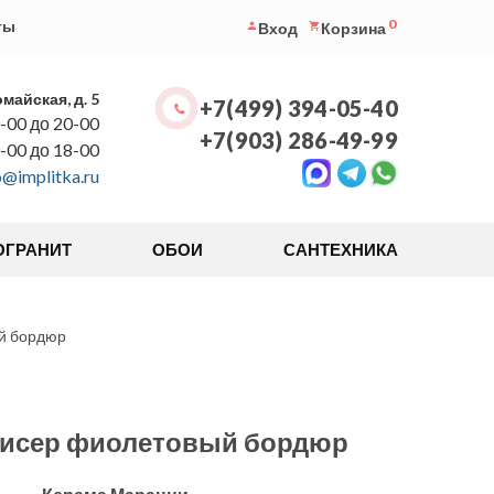
0
ты
Вход
Корзина
омайская, д. 5
+7(499) 394-05-40
-00 до 20-00
+7(903) 286-49-99
0-00 до 18-00
o@implitka.ru
ОГРАНИТ
ОБОИ
САНТЕХНИКА
й бордюр
Бисер фиолетовый бордюр