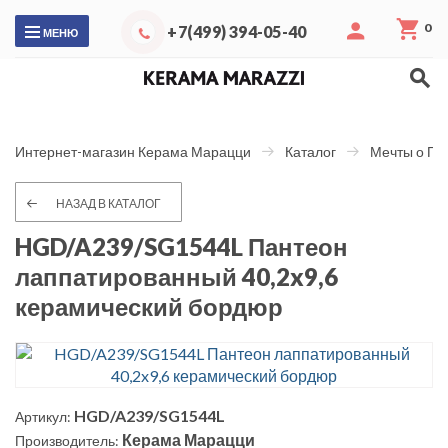
0
+7(499) 394-05-40
МЕНЮ
Интернет-магазин Керама Марацци
Каталог
Мечты о Па
НАЗАД В КАТАЛОГ
HGD/A239/SG1544L Пантеон
лаппатированный 40,2x9,6
керамический бордюр
HGD/A239/SG1544L
Артикул:
Керама Марацци
Производитель: