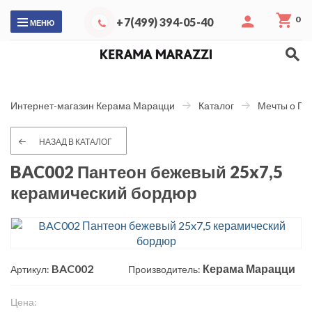
0
+7(499) 394-05-40
МЕНЮ
Интернет-магазин Керама Марацци
Каталог
Мечты о Па
НАЗАД В КАТАЛОГ
BAC002 Пантеон бежевый 25x7,5
керамический бордюр
BAC002
Керама Марацци
Артикул:
Производитель:
Цена: