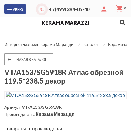
0
+7(499) 394-05-40
МЕНЮ
Интернет-магазин Керама Марацци
Каталог
Керамическ
НАЗАД В КАТАЛОГ
VT/A153/SG5918R Атлас обрезной
119.5*238.5 декор
VT/A153/SG5918R
Артикул:
Керама Марацци
Производитель:
Товар снят с производства.