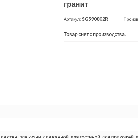
гранит
SG590802R
Артикул:
Произв
Товар снят с производства.
для стен, для кухни, для ванной, для гостиной, для прихожей, 