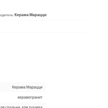
Керама Марацци
одитель:
Керама Марацци
керамогранит
для спальни, для туалета