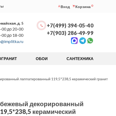
0
ты
Вход
Корзина
омайская, д. 5
+7(499) 394-05-40
-00 до 20-00
+7(903) 286-49-99
0-00 до 18-00
o@implitka.ru
ОГРАНИТ
ОБОИ
САНТЕХНИКА
ированный лаппатированный 119,5*238,5 керамический гранит
 бежевый декорированный
9,5*238,5 керамический