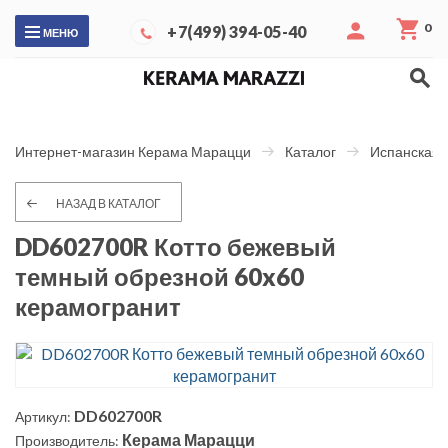
0
+7(499) 394-05-40
МЕНЮ
Интернет-магазин Керама Марацци
Каталог
Испанская 
НАЗАД В КАТАЛОГ
DD602700R Котто бежевый
темный обрезной 60x60
керамогранит
DD602700R
Артикул:
Керама Марацци
Производитель: