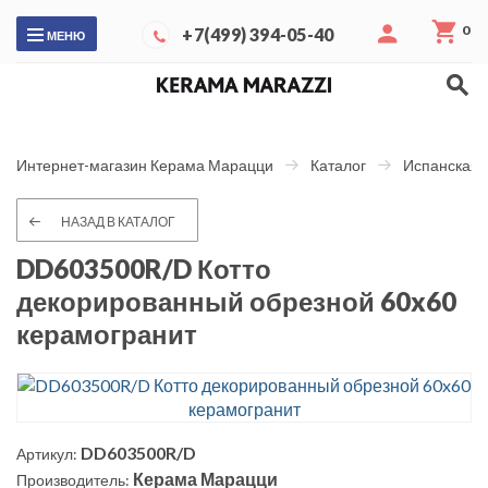
0
+7(499) 394-05-40
МЕНЮ
Интернет-магазин Керама Марацци
Каталог
Испанская 
НАЗАД В КАТАЛОГ
DD603500R/D Котто
декорированный обрезной 60x60
керамогранит
DD603500R/D
Артикул:
Керама Марацци
Производитель: